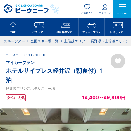
menu
お気に入り
マイページ
TOP
バスツアー
JR新幹線ツアー
マイカープラン
日帰りツアー
スキーツアー
全国スキー場一覧
上信越エリア
長野県（上信越エリア）
コースコード：13-8115-01
マイカープラン
ホテルサイプレス軽井沢（朝食付）1
泊
軽井沢プリンスホテルスキー場
14,400～49,800
円
女性に人気