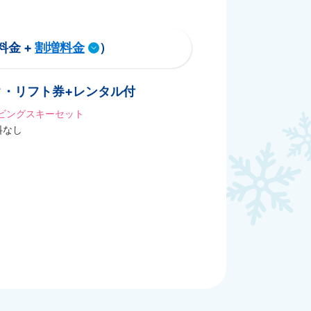
料金 +
割増料金
）
ク・リフト券+レンタル付
ビングスキーセット
料なし