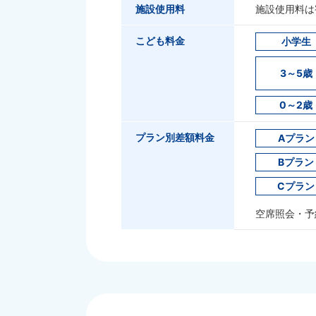
施設使用料
施設使用料は
こども料金
小学生
3～5歳
0～2歳
プラン別差額料金
Aプラン
Bプラン
Cプラン
空席照会・予