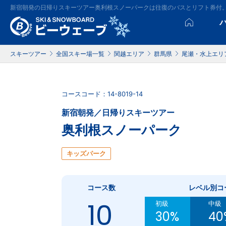
新宿朝発の日帰りスキーツアー奥利根スノーパークは往復のバスとリフト券付
スキーツアー
全国スキー場一覧
関越エリア
群馬県
尾瀬・水上エリ
コースコード：14-8019-14
新宿朝発／日帰りスキーツアー
奥利根スノーパーク
キッズパーク
コース数
レベル別コ
10
初級
中級
30%
40