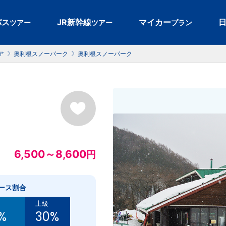
。
バス
JR新幹線
マイカー
ツアー
ツアー
プラン
ア
奥利根スノーパーク
奥利根スノーパーク
6,500～8,600
円
ース割合
上級
%
30%