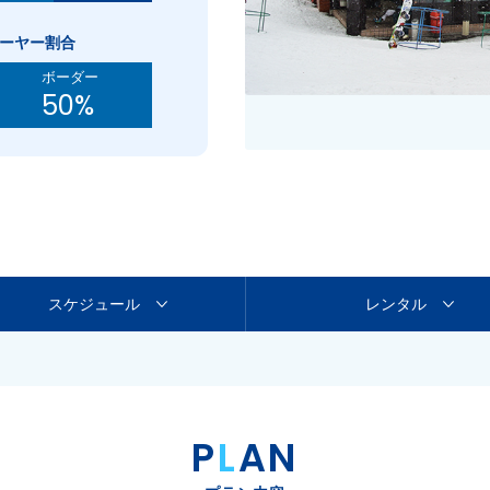
キーヤー割合
ボーダー
50%
スケジュール
レンタル
P
L
AN