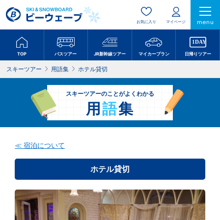
menu
お気に入り
マイページ
TOP
バスツアー
JR新幹線ツアー
マイカープラン
日帰りツアー
スキーツアー
用語集
ホテル貸切
スキーツアーのことがよくわかる
用
語
集
≪ 宿泊について
ホテル貸切