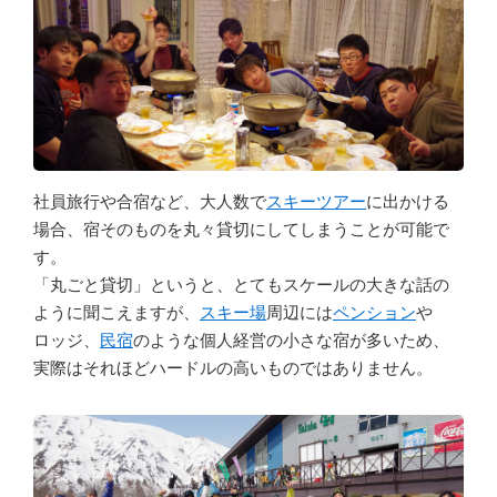
社員旅行や合宿など、大人数で
スキーツアー
に出かける
場合、宿そのものを丸々貸切にしてしまうことが可能で
す。
「丸ごと貸切」というと、とてもスケールの大きな話の
ように聞こえますが、
スキー場
周辺には
ペンション
や
ロッジ、
民宿
のような個人経営の小さな宿が多いため、
実際はそれほどハードルの高いものではありません。