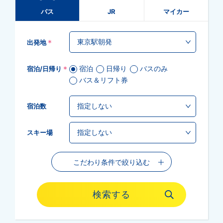
バス
JR
マイカー
*
出発地
*
宿泊
日帰り
バスのみ
宿泊/日帰り
バス＆リフト券
宿泊数
スキー場
こだわり条件で絞り込む
検索する