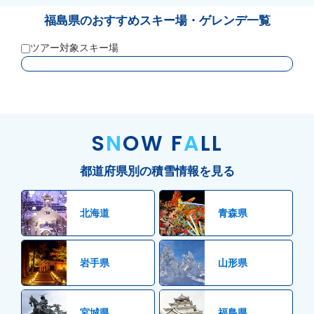
福島県のおすすめスキー場・ゲレンデ一覧
ツアー対象スキー場
S
N
OW F
A
LL
都道府県別の積雪情報を見る
北海道
青森県
岩手県
山形県
宮城県
福島県