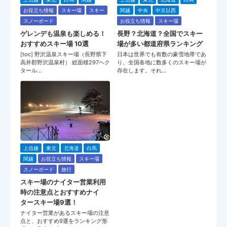
お役立ち情報
スキー場
スキー
関越
中央
中京以西
スノーボード
お役立ち情報
スキー場
ゲレンデも温泉も楽しめる！
長野？北海道？全国でスキー
おすすめスキー場 10選
場が多い都道府県ランキング
[toc] 野沢温泉スキー場（長野県下
日本は世界でも有数の豪雪地帯であ
高井郡野沢温泉村） 総面積297ヘク
り、全国各地に数多くのスキー場が
タール…
存在します。それ…
上信越
東北
北海道
白馬
関越
お役立ち情報
スキー場
スノーボード
旅行
スキー場のナイター営業利用
時の注意点とおすすめナイ
タースキー場9選！
ナイター営業があるスキー場の注意
点と、おすすめ9選をランキング形