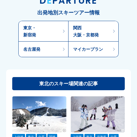
D
E
PARTURE
出発地別スキーツアー情報
東京・
関西
新宿発
大阪・京都発
名古屋発
マイカープラン
東北のスキー場関連の記事
上信越
東北
白馬
関越
上信越
東北
北海道
白馬