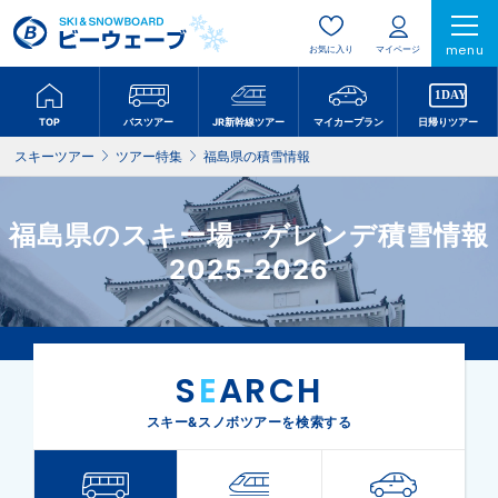
menu
お気に入り
マイページ
TOP
バスツアー
JR新幹線ツアー
マイカープラン
日帰りツアー
スキーツアー
ツアー特集
福島県の積雪情報
福島県のスキー場・ゲレンデ積雪情報
2025-2026
S
E
ARCH
スキー&スノボツアーを検索する