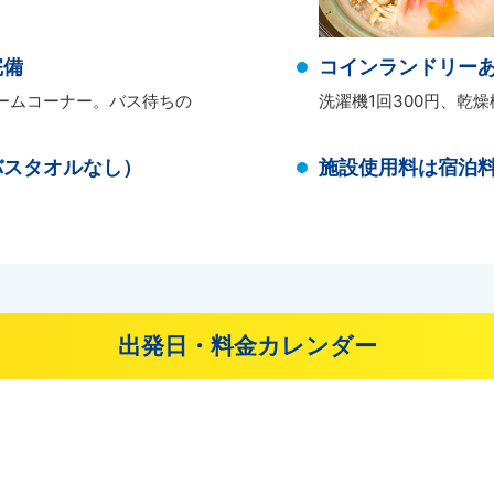
完備
コインランドリー
ームコーナー。バス待ちの
洗濯機1回300円、乾燥
。
バスタオルなし）
施設使用料は宿泊
出発日・料金カレンダー