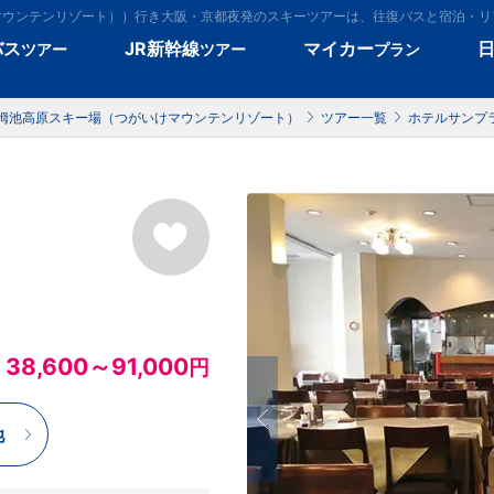
マウンテンリゾート））行き大阪・京都夜発のスキーツアーは、往復バスと宿泊・
バス
JR新幹線
マイカー
ツアー
ツアー
プラン
栂池高原スキー場（つがいけマウンテンリゾート）
ツアー一覧
ホテルサンプ
38,600～91,000
円
池