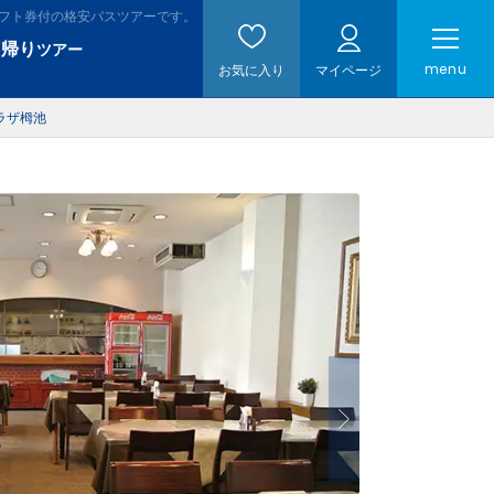
リフト券付の格安バスツアーです。
日帰り
ツアー
menu
お気に入り
マイページ
ラザ栂池