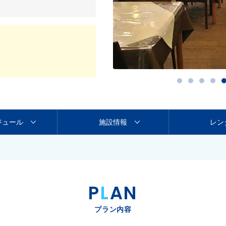
ジュール
施設情報
レン
P
L
AN
プラン内容