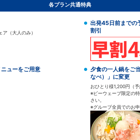
各プラン共通特典
出発45日前までの
割引
ェア（大人のみ）
メニューをご用意
夕食の一人鍋をご
なべ）」に変更
おひとり様1,200円
※ビーウェーブ限定の
さい。
※グループ全員でのお