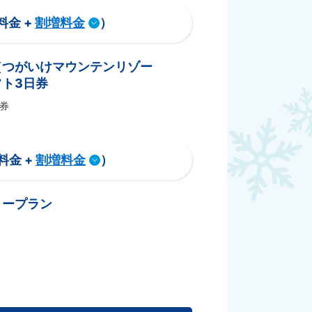
料金 +
割増料金
）
（つがいけマウンテンリゾー
ト3日券
券
料金 +
割増料金
）
リープラン