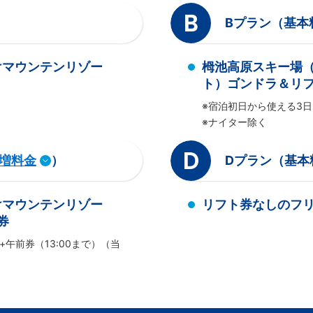
B
Bプラン（基本
けマウンテンリゾー
栂池高原スキー場
ト）ゴンドラ＆リフ
※宿泊初日から使える3日
※ナイター除く
D
増料金
）
Dプラン（基本
けマウンテンリゾー
リフト券なしのフ
券
+午前券（13:00まで）（当