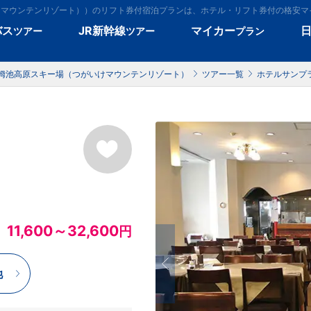
けマウンテンリゾート））のリフト券付宿泊プランは、ホテル・リフト券付の格安マ
バス
JR新幹線
マイカー
ツアー
ツアー
プラン
栂池高原スキー場（つがいけマウンテンリゾート）
ツアー一覧
ホテルサンプ
11,600～32,600
円
池