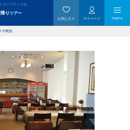
イカープランです。
日帰り
ツアー
menu
お気に入り
マイページ
ラザ栂池