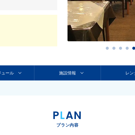
ジュール
施設情報
レン
P
L
AN
プラン内容