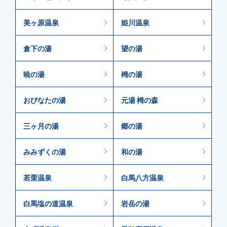
美ヶ原温泉
姫川温泉
倉下の湯
望の湯
暁の湯
栂の湯
おびなたの湯
元湯 栂の森
三ヶ月の湯
郷の湯
みみずくの湯
和の湯
若栗温泉
白馬八方温泉
白馬塩の道温泉
岩岳の湯