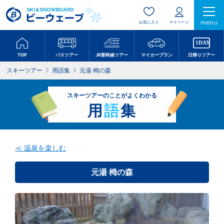
menu
お気に入り
マイページ
TOP
バスツアー
JR新幹線ツアー
マイカープラン
日帰りツアー
スキーツアー
用語集
元湯 栂の森
スキーツアーのことがよくわかる
用
語
集
≪ 温泉を楽しむ
元湯 栂の森