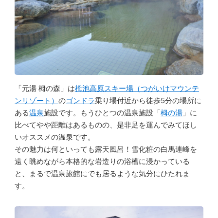
「元湯 栂の森」は
栂池高原スキー場（つがいけマウンテ
ンリゾート）
の
ゴンドラ
乗り場付近から徒歩5分の場所に
ある
温泉
施設です。もうひとつの温泉施設「
栂の湯
」に
比べてやや距離はあるものの、是非足を運んでみてほし
いオススメの温泉です。
その魅力は何といっても露天風呂！雪化粧の白馬連峰を
遠く眺めながら本格的な岩造りの浴槽に浸かっている
と、まるで温泉旅館にでも居るような気分にひたれま
す。