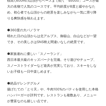
標高1,600mの山頂からベースまで続く「α5000」コースが最
大の名物で人気のコースです。平均斜度が8度と緩やかなた
め、初心者でも山頂からの絶景を楽しみながら一気に滑り降
りる爽快感を味わえます。
●360度の大パノラマ
晴れた日の山頂からは北アルプス、御嶽山、白山などが一望
でき、その美しさはSNS映え間違いなしの絶景です。
●家族連れに優しい「スノーランド」
西日本最大級のキッズパークを完備。そり遊びやチューブ、
スノーストライダーなど遊具が充実しており、スキーをしな
いお子様も一日中楽しめます。
●絶品ゲレンデグルメ
揚げたての「とり天」や、牛肉100%のパティを使用した本格
ハンバーガーが評判です。レストランも複数あり、メニュー
が豊富なのも嬉しい点です。