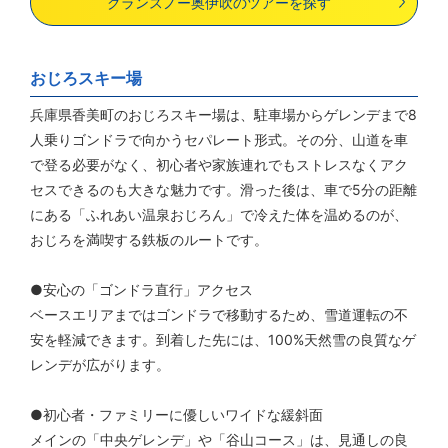
グランスノー奥伊吹のツアーを探す
おじろスキー場
兵庫県香美町のおじろスキー場は、駐車場からゲレンデまで8
人乗りゴンドラで向かうセパレート形式。その分、山道を車
で登る必要がなく、初心者や家族連れでもストレスなくアク
セスできるのも大きな魅力です。滑った後は、車で5分の距離
にある「ふれあい温泉おじろん」で冷えた体を温めるのが、
おじろを満喫する鉄板のルートです。
●安心の「ゴンドラ直行」アクセス
ベースエリアまではゴンドラで移動するため、雪道運転の不
安を軽減できます。到着した先には、100%天然雪の良質なゲ
レンデが広がります。
●初心者・ファミリーに優しいワイドな緩斜面
メインの「中央ゲレンデ」や「谷山コース」は、見通しの良