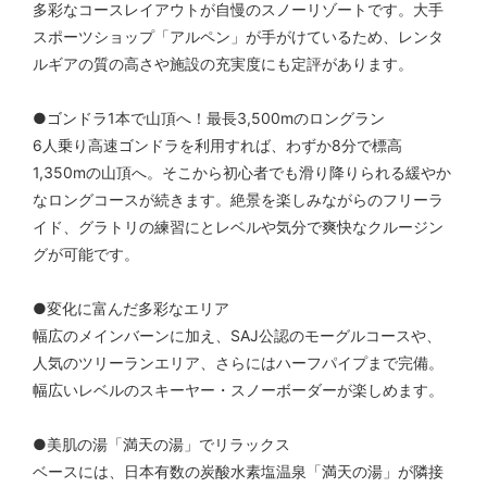
多彩なコースレイアウトが自慢のスノーリゾートです。大手
スポーツショップ「アルペン」が手がけているため、レンタ
ルギアの質の高さや施設の充実度にも定評があります。
●ゴンドラ1本で山頂へ！最長3,500mのロングラン
6人乗り高速ゴンドラを利用すれば、わずか8分で標高
1,350mの山頂へ。そこから初心者でも滑り降りられる緩やか
なロングコースが続きます。絶景を楽しみながらのフリーラ
イド、グラトリの練習にとレベルや気分で爽快なクルージン
グが可能です。
●変化に富んだ多彩なエリア
幅広のメインバーンに加え、SAJ公認のモーグルコースや、
人気のツリーランエリア、さらにはハーフパイプまで完備。
幅広いレベルのスキーヤー・スノーボーダーが楽しめます。
●美肌の湯「満天の湯」でリラックス
ベースには、日本有数の炭酸水素塩温泉「満天の湯」が隣接