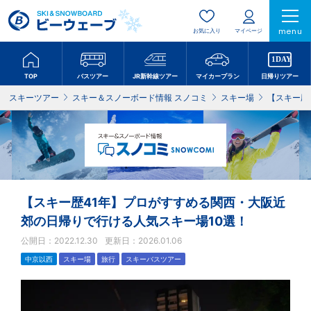
menu
お気に入り
マイページ
TOP
バスツアー
JR新幹線ツアー
マイカープラン
日帰りツアー
スキーツアー
スキー＆スノーボード情報 スノコミ
スキー場
【スキー歴
【スキー歴41年】プロがすすめる関西・大阪近
郊の日帰りで行ける人気スキー場10選！
公開日：2022.12.30
更新日：2026.01.06
中京以西
スキー場
旅行
スキーバスツアー