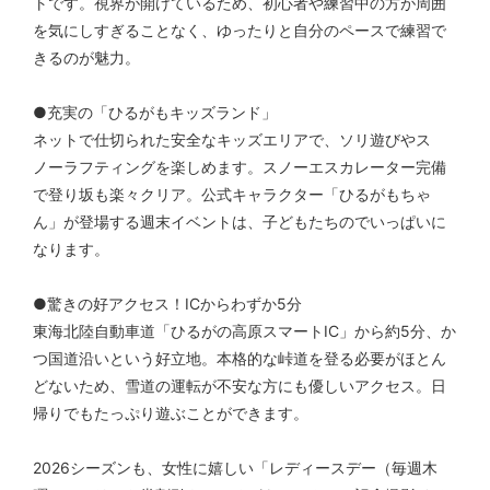
トです。視界が開けているため、初心者や練習中の方が周囲
を気にしすぎることなく、ゆったりと自分のペースで練習で
きるのが魅力。
●充実の「ひるがもキッズランド」
ネットで仕切られた安全なキッズエリアで、ソリ遊びやス
ノーラフティングを楽しめます。スノーエスカレーター完備
で登り坂も楽々クリア。公式キャラクター「ひるがもちゃ
ん」が登場する週末イベントは、子どもたちのでいっぱいに
なります。
●驚きの好アクセス！ICからわずか5分
東海北陸自動車道「ひるがの高原スマートIC」から約5分、か
つ国道沿いという好立地。本格的な峠道を登る必要がほとん
どないため、雪道の運転が不安な方にも優しいアクセス。日
帰りでもたっぷり遊ぶことができます。
2026シーズンも、女性に嬉しい「レディースデー（毎週木