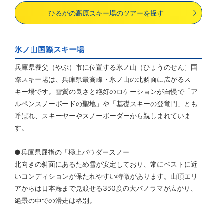
ひるがの高原スキー場のツアーを探す
氷ノ山国際スキー場
兵庫県養父（やぶ）市に位置する氷ノ山（ひょうのせん）国
際スキー場は、兵庫県最高峰・氷ノ山の北斜面に広がるス
キー場です。雪質の良さと絶好のロケーションが自慢で「ア
ルペンスノーボードの聖地」や「基礎スキーの登竜門」とも
呼ばれ、スキーヤーやスノーボーダーから親しまれていま
す。
●兵庫県屈指の「極上パウダースノー」
北向きの斜面にあるため雪が安定しており、常にベストに近
いコンディションが保たれやすい特徴があります。山頂エリ
アからは日本海まで見渡せる360度の大パノラマが広がり、
絶景の中での滑走は格別。