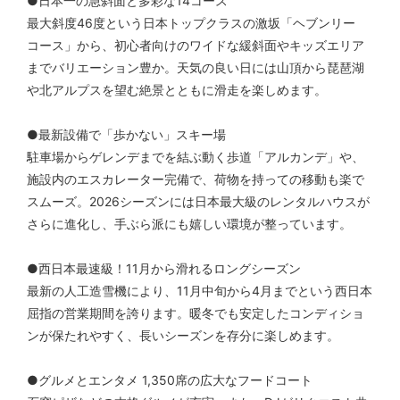
●日本一の急斜面と多彩な14コース
最大斜度46度という日本トップクラスの激坂「ヘブンリー
コース」から、初心者向けのワイドな緩斜面やキッズエリア
までバリエーション豊か。天気の良い日には山頂から琵琶湖
や北アルプスを望む絶景とともに滑走を楽しめます。
●最新設備で「歩かない」スキー場
駐車場からゲレンデまでを結ぶ動く歩道「アルカンデ」や、
施設内のエスカレーター完備で、荷物を持っての移動も楽で
スムーズ。2026シーズンには日本最大級のレンタルハウスが
さらに進化し、手ぶら派にも嬉しい環境が整っています。
●西日本最速級！11月から滑れるロングシーズン
最新の人工造雪機により、11月中旬から4月までという西日本
屈指の営業期間を誇ります。暖冬でも安定したコンディショ
ンが保たれやすく、長いシーズンを存分に楽しめます。
●グルメとエンタメ 1,350席の広大なフードコート