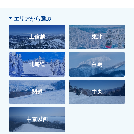
エリアから選ぶ
上信越
東北
北海道
白馬
関越
中央
中京以西