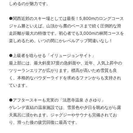
しめるのが魅力です。
●関西近郊のスキー場としては最長！5,800mのロングコース
ジャム勝といえば、山頂から麓のベースまで続く圧倒的な滑
走距離が最大の特徴です。初心者でも3,000mの林間コースを
楽しめるため、いつの間にかレベルアップ間違いなし！
●上級者を唸らせる「イリュージョンサイト」
最上部には、最大斜度37度の急斜面や、近年、人気上昇中の
ツリーランエリアが広がります。標高が高いため雪質も良
く、本格的なパウダーライドを求めるファンからも支持され
ています。
●アフタースキーも充実の「法恩寺温泉 ささゆり」
ゲレンデ直結の温泉施設では、雪景色や夕日を眺めながら露
天風呂に浸かれます。ジャグジーやサウナも完備されてお
り、滑った後の疲労回復に最高です。