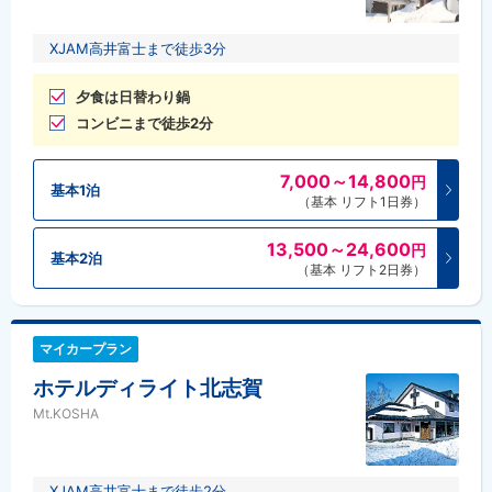
XJAM高井富士まで徒歩3分
夕食は日替わり鍋
コンビニまで徒歩2分
7,000～14,800
円
基本1泊
（基本 リフト1日券）
13,500～24,600
円
基本2泊
（基本 リフト2日券）
マイカープラン
ホテルディライト北志賀
Mt.KOSHA
XJAM高井富士まで徒歩2分