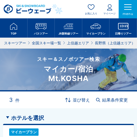
menu
お気に入り
マイページ
TOP
バスツアー
JR新幹線ツアー
マイカープラン
日帰りツアー
スキーツアー
全国スキー場一覧
上信越エリア
長野県（上信越エリア）
スキー＆スノボツアー検索
マイカー/宿泊
Mt.KOSHA
3
並び替え
結果条件変更
件
ホテルを選択
マイカープラン