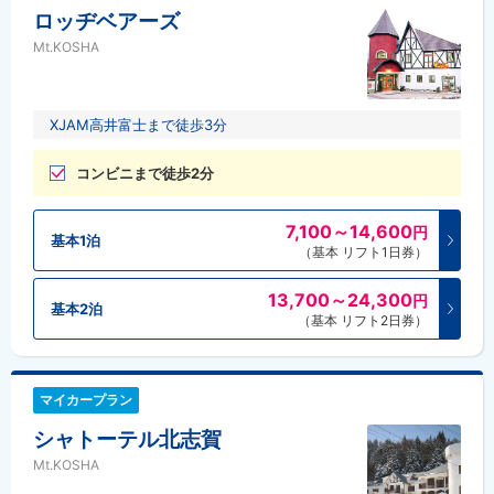
ロッヂベアーズ
Mt.KOSHA
XJAM高井富士まで徒歩3分
コンビニまで徒歩2分
7,100～14,600
円
基本1泊
（基本 リフト1日券）
13,700～24,300
円
基本2泊
（基本 リフト2日券）
マイカープラン
シャトーテル北志賀
Mt.KOSHA