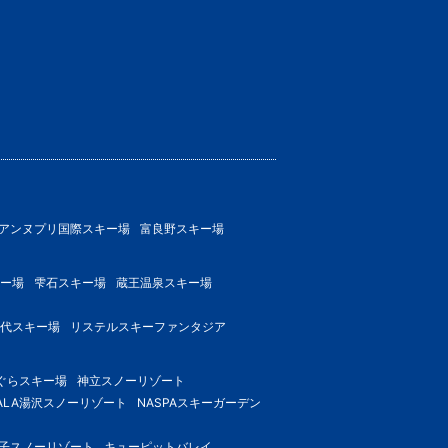
アンヌプリ国際スキー場
富良野スキー場
ー場
雫石スキー場
蔵王温泉スキー場
代スキー場
リステルスキーファンタジア
ぐらスキー場
神立スノーリゾート
ALA湯沢スノーリゾート
NASPAスキーガーデン
子スノーリゾート
キューピットバレイ