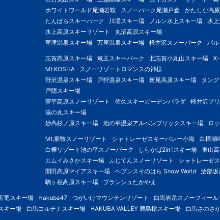
ホワイトワールド尾瀬岩鞍
スノーパーク尾瀬戸倉
かたしな高原
たんばらスキーパーク
川場スキー場
ノルン水上スキー場
水上
水上高原スキーリゾート
丸沼高原スキー場
草津温泉スキー場
万座温泉スキー場
軽井沢スノーパーク
パル
志賀高原スキー場
竜王スキーパーク
北志賀小丸山スキー場
X
Mt.KOSHA
スノーリゾートロマンスの神様
野沢温泉スキー場
戸狩温泉スキー場
斑尾高原スキー場
タング
戸隠スキー場
菅平高原スノーリゾート
佐久スキーガーデンパラダ
軽井沢プリ
湯の丸スキー場
妙高杉ノ原スキー場
池の平温泉アルペンブリックスキー場
ロッ
Mt.乗鞍スノーリゾート
シャトレーゼスキーバレー小海
白樺湖R
白樺リゾート池の平スノーパーク
しらかば2in1スキー場
車山高
カムイみさかスキー場
ふじてんスノーリゾート
シャトレーゼス
開田高原マイアスキー場
ヘブンスそのはら Snow World
治部坂
駒ヶ根高原スキー場
ブランシュたかやま
五竜スキー場
Hakuba47
つがいけマウンテンリゾート
白馬岩岳スノーフィール
スキー場
白馬コルチナスキー場
HAKUBA VALLEY 鹿島槍スキー場
白馬さのさ