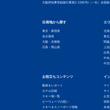
大阪府知事登録旅行業第2-2260号/（一社）全国
出発地から探す
エ
東京・新宿発
北海
名古屋発
東北
大阪・京都発
関越
広島・岡山発
上信
白馬
中央
中京
お役立ちコンテンツ
イ
動画＆レポート
マイ
ホテル詳細
サイ
スキー場一覧
お支
ビーウェーブの想い
領収
スキー＆スノーボード情報
未成