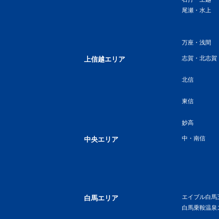
尾瀬・水上
万座・浅間
志賀・北志賀
上信越エリア
北信
東信
妙高
中・南信
中央エリア
エイブル白馬
白馬エリア
白馬乗鞍温泉