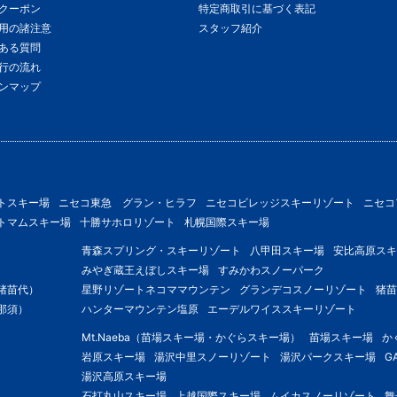
クーポン
特定商取引に基づく表記
用の諸注意
スタッフ紹介
ある質問
行の流れ
ンマップ
トスキー場
ニセコ東急 グラン・ヒラフ
ニセコビレッジスキーリゾート
ニセコ
トマムスキー場
十勝サホロリゾート
札幌国際スキー場
青森スプリング・スキーリゾート
八甲田スキー場
安比高原スキ
みやぎ蔵王えぼしスキー場
すみかわスノーパーク
猪苗代）
星野リゾートネコママウンテン
グランデコスノーリゾート
猪苗
那須）
ハンターマウンテン塩原
エーデルワイススキーリゾート
Mt.Naeba（苗場スキー場・かぐらスキー場）
苗場スキー場
か
岩原スキー場
湯沢中里スノーリゾート
湯沢パークスキー場
G
湯沢高原スキー場
石打丸山スキー場
上越国際スキー場
ムイカスノーリゾート
舞