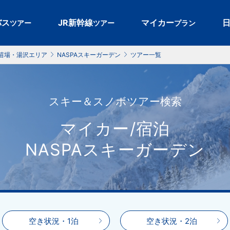
バス
JR新幹線
マイカー
ツアー
ツアー
プラン
苗場・湯沢エリア
NASPAスキーガーデン
ツアー一覧
スキー＆スノボツアー検索
マイカー/宿泊
NASPAスキーガーデン
空き状況・1泊
空き状況・2泊