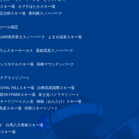
スキー場
オグナほたかスキー場
宝台樹スキー場
奥利根スノーパーク
コール嬬恋
-JAM高井富士スノーパーク
よませ温泉スキー場
ラムスキーサーカス
黒姫高原スノーパーク
ンスホテルスキー場
高峰マウンテンパーク
テアライリゾート
OYAL HILLスキー場
白樺高原国際スキー場
原SKYPARKスキー場
富士見パノラマリゾート
キーリゾート八ヶ岳
御嶽（おんたけ）スキー場
高原スキー場
伊那スキーリゾート
ド
白馬八方尾根スキー場
かスキー場