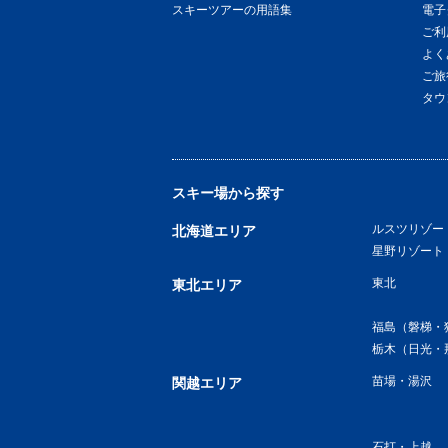
スキーツアーの用語集
電子
ご利
よく
ご旅
タウ
スキー場から探す
ルスツリゾー
北海道エリア
星野リゾート
東北
東北エリア
福島（磐梯・
栃木（日光・
苗場・湯沢
関越エリア
石打・上越