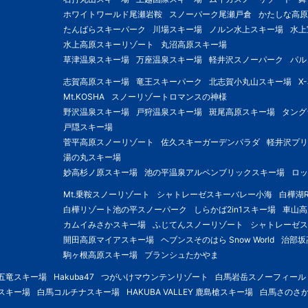
ホワイトワールド尾瀬岩鞍
スノーパーク尾瀬戸倉
かたしな高原
たんばらスキーパーク
川場スキー場
ノルン水上スキー場
水上
水上高原スキーリゾート
丸沼高原スキー場
草津温泉スキー場
万座温泉スキー場
軽井沢スノーパーク
パル
志賀高原スキー場
竜王スキーパーク
北志賀小丸山スキー場
X
Mt.KOSHA
スノーリゾートロマンスの神様
野沢温泉スキー場
戸狩温泉スキー場
斑尾高原スキー場
タング
戸隠スキー場
菅平高原スノーリゾート
佐久スキーガーデンパラダ
軽井沢プリ
湯の丸スキー場
妙高杉ノ原スキー場
池の平温泉アルペンブリックスキー場
ロッ
Mt.乗鞍スノーリゾート
シャトレーゼスキーバレー小海
白樺湖R
白樺リゾート池の平スノーパーク
しらかば2in1スキー場
車山高
カムイみさかスキー場
ふじてんスノーリゾート
シャトレーゼス
開田高原マイアスキー場
ヘブンスそのはら Snow World
治部坂
駒ヶ根高原スキー場
ブランシュたかやま
五竜スキー場
Hakuba47
つがいけマウンテンリゾート
白馬岩岳スノーフィール
スキー場
白馬コルチナスキー場
HAKUBA VALLEY 鹿島槍スキー場
白馬さのさ