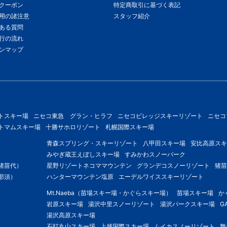
クーポン
特定商取引に基づく表記
用の諸注意
スタッフ紹介
ある質問
行の流れ
ンマップ
トスキー場
ニセコ東急 グラン・ヒラフ
ニセコビレッジスキーリゾート
ニセコ
トマムスキー場
十勝サホロリゾート
札幌国際スキー場
青森スプリング・スキーリゾート
八甲田スキー場
安比高原スキ
みやぎ蔵王えぼしスキー場
すみかわスノーパーク
猪苗代）
星野リゾートネコママウンテン
グランデコスノーリゾート
猪苗
那須）
ハンターマウンテン塩原
エーデルワイススキーリゾート
Mt.Naeba（苗場スキー場・かぐらスキー場）
苗場スキー場
か
岩原スキー場
湯沢中里スノーリゾート
湯沢パークスキー場
G
湯沢高原スキー場
石打丸山スキー場
上越国際スキー場
ムイカスノーリゾート
舞