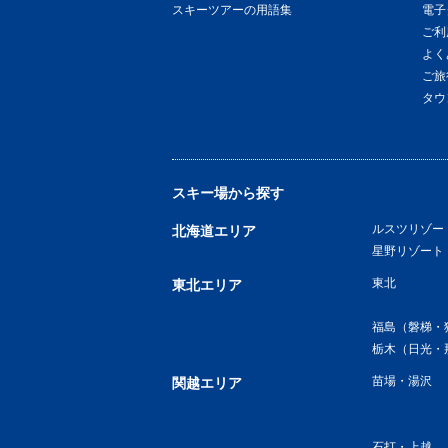
スキーツアーの用語集
電子
ご利
よく
ご旅
タウ
スキー場から探す
ルスツリゾー
北海道エリア
星野リゾート
東北
東北エリア
福島（磐梯・
栃木（日光・
苗場・湯沢
関越エリア
石打・上越