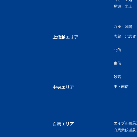
尾瀬・水上
万座・浅間
志賀・北志賀
上信越エリア
北信
東信
妙高
中・南信
中央エリア
エイブル白馬
白馬エリア
白馬乗鞍温泉