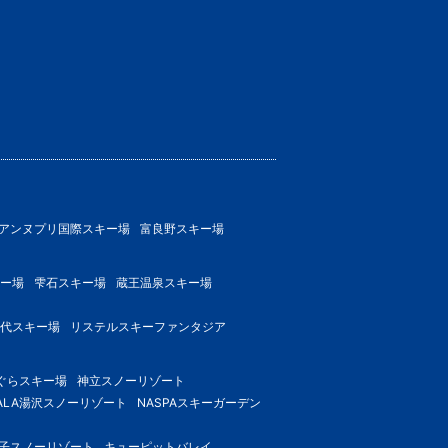
アンヌプリ国際スキー場
富良野スキー場
ー場
雫石スキー場
蔵王温泉スキー場
代スキー場
リステルスキーファンタジア
ぐらスキー場
神立スノーリゾート
ALA湯沢スノーリゾート
NASPAスキーガーデン
子スノーリゾート
キューピットバレイ