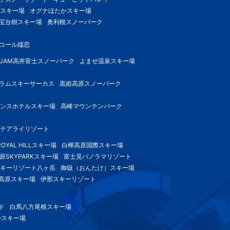
スキー場
オグナほたかスキー場
宝台樹スキー場
奥利根スノーパーク
コール嬬恋
-JAM高井富士スノーパーク
よませ温泉スキー場
ラムスキーサーカス
黒姫高原スノーパーク
ンスホテルスキー場
高峰マウンテンパーク
テアライリゾート
OYAL HILLスキー場
白樺高原国際スキー場
原SKYPARKスキー場
富士見パノラマリゾート
キーリゾート八ヶ岳
御嶽（おんたけ）スキー場
高原スキー場
伊那スキーリゾート
ド
白馬八方尾根スキー場
かスキー場