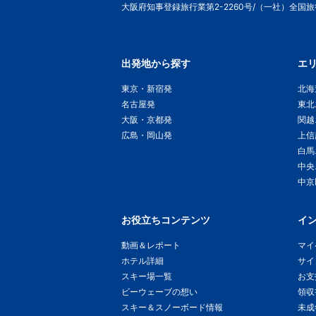
大阪府知事登録旅行業第2-2260号/（一社）全国
出発地から探す
エ
東京・新宿発
北海
名古屋発
東北
大阪・京都発
関越
広島・岡山発
上信
白馬
中央
中京
お役立ちコンテンツ
イ
動画＆レポート
マイ
ホテル詳細
サイ
スキー場一覧
お支
ビーウェーブの想い
領収
スキー＆スノーボード情報
未成