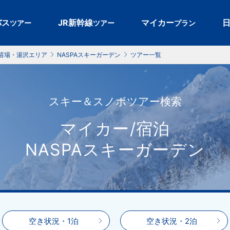
バス
JR新幹線
マイカー
ツアー
ツアー
プラン
苗場・湯沢エリア
NASPAスキーガーデン
ツアー一覧
スキー＆スノボツアー検索
マイカー/宿泊
NASPAスキーガーデン
空き状況・1泊
空き状況・2泊