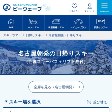
menu
お気に入り
マイページ
TOP
バスツアー
JR新幹線ツアー
マイカープラン
日帰りツアー
スキーツアー
日帰りスキー
名古屋朝発・日帰りスキー
名古屋朝発の日帰りスキー
（往復スキーバス＋リフト券付）
空席を見る（名古屋朝発）
スキー場を選択
並び替え