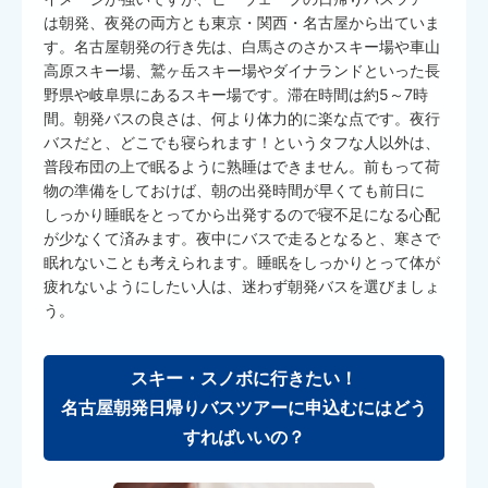
は朝発、夜発の両方とも東京・関西・名古屋から出ていま
す。名古屋朝発の行き先は、白馬さのさかスキー場や車山
高原スキー場、鷲ヶ岳スキー場やダイナランドといった長
野県や岐阜県にあるスキー場です。滞在時間は約5～7時
間。朝発バスの良さは、何より体力的に楽な点です。夜行
バスだと、どこでも寝られます！というタフな人以外は、
普段布団の上で眠るように熟睡はできません。前もって荷
物の準備をしておけば、朝の出発時間が早くても前日に
しっかり睡眠をとってから出発するので寝不足になる心配
が少なくて済みます。夜中にバスで走るとなると、寒さで
眠れないことも考えられます。睡眠をしっかりとって体が
疲れないようにしたい人は、迷わず朝発バスを選びましょ
う。
スキー・スノボに行きたい！
名古屋朝発日帰りバスツアーに申込むにはどう
すればいいの？