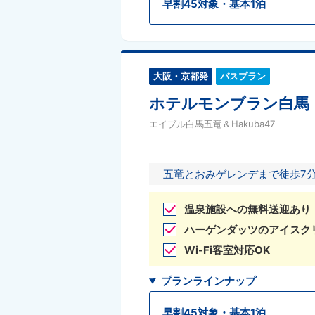
早割45対象・基本1泊
大阪・京都発
バスプラン
ホテルモンブラン白馬
エイブル白馬五竜＆Hakuba47
五竜とおみゲレンデまで徒歩7
温泉施設への無料送迎あり
ハーゲンダッツのアイスク
Wi-Fi客室対応OK
プランラインナップ
早割45対象・基本1泊