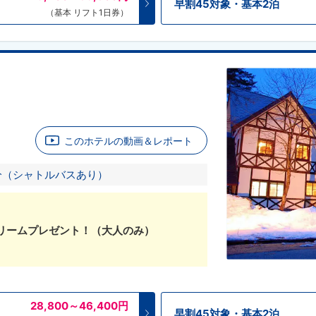
早割45対象・基本2泊
（基本 リフト1日券）
このホテルの動画＆レポート
分（シャトルバスあり）
リームプレゼント！（大人のみ）
28,800～46,400
円
早割45対象・基本2泊